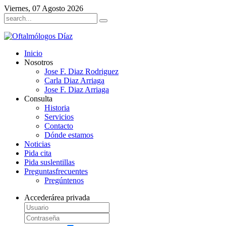
Viernes, 07 Agosto 2026
Inicio
Nosotros
Jose F. Diaz Rodriguez
Carla Diaz Arriaga
Jose F. Diaz Arriaga
Consulta
Historia
Servicios
Contacto
Dónde estamos
Noticias
Pida cita
Pida sus
lentillas
Preguntas
frecuentes
Pregúntenos
Acceder
área privada